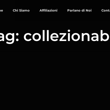
me
Chi Siamo
Affiliazioni
Parlano di Noi
Cont
ag: collezionabi