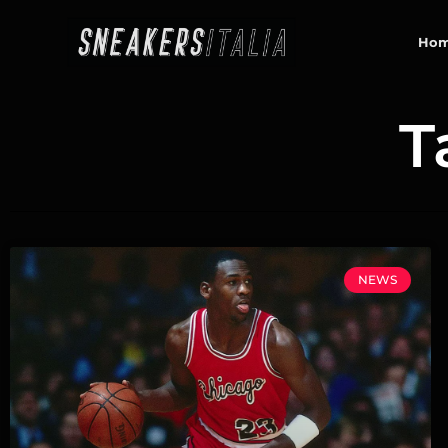
contenuto
Ho
T
NEWS