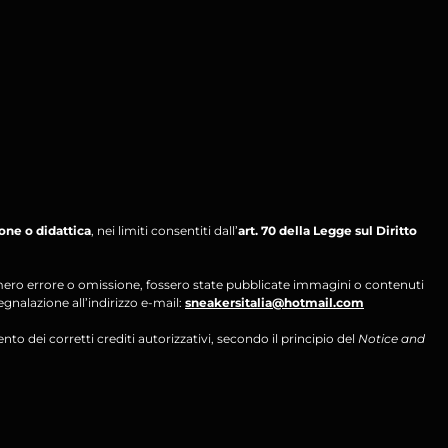
ione o didattica
, nei limiti consentiti dall’
art. 70 della Legge sul Diritto
per mero errore o omissione, fossero state pubblicate immagini o contenuti
segnalazione all’indirizzo e-mail:
sneakersitalia@hotmail.com
ento dei corretti crediti autorizzativi, secondo il principio del
Notice and