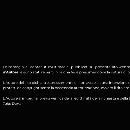
Le immagini e i contenuti multimediali pubblicati sul presente sito web s
d’Autore
, e sono stati reperiti in buona fede presumendone la natura di pu
L’Autore del sito dichiara espressamente di non avere alcuna intenzione di 
protetti da copyright senza la necessaria autorizzazione, ovvero il titolare d
L’Autore si impegna, previa verifica della legittimità della richiesta e della tit
Take Down
.