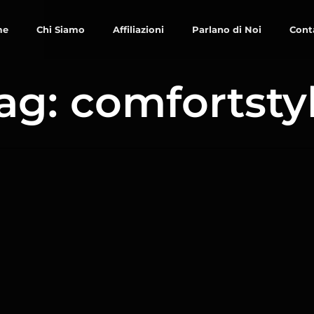
me
Chi Siamo
Affiliazioni
Parlano di Noi
Cont
ag: comfortsty