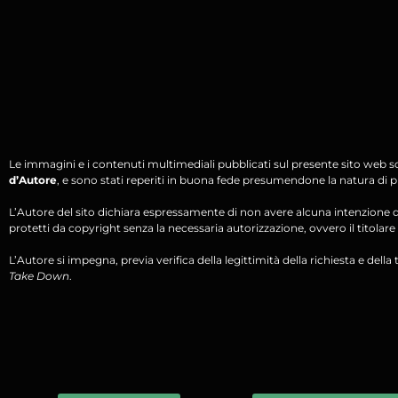
Le immagini e i contenuti multimediali pubblicati sul presente sito web s
d’Autore
, e sono stati reperiti in buona fede presumendone la natura di pu
L’Autore del sito dichiara espressamente di non avere alcuna intenzione di 
protetti da copyright senza la necessaria autorizzazione, ovvero il titolare d
L’Autore si impegna, previa verifica della legittimità della richiesta e della tit
Take Down
.