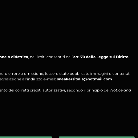
ione o didattica
, nei limiti consentiti dall’
art. 70 della Legge sul Diritto
per mero errore o omissione, fossero state pubblicate immagini o contenuti
segnalazione all’indirizzo e-mail:
sneakersitalia@hotmail.com
ento dei corretti crediti autorizzativi, secondo il principio del
Notice and