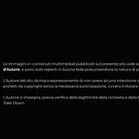
Le immagini e i contenuti multimediali pubblicati sul presente sito web s
d’Autore
, e sono stati reperiti in buona fede presumendone la natura di pu
L’Autore del sito dichiara espressamente di non avere alcuna intenzione di 
protetti da copyright senza la necessaria autorizzazione, ovvero il titolare d
L’Autore si impegna, previa verifica della legittimità della richiesta e della tit
Take Down
.