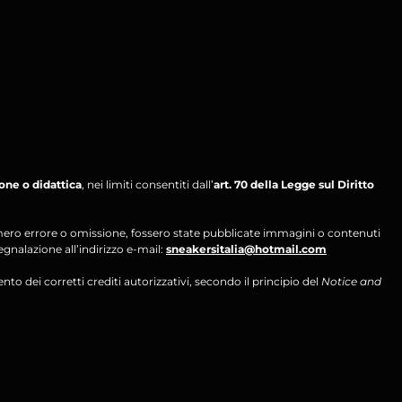
ione o didattica
, nei limiti consentiti dall’
art. 70 della Legge sul Diritto
per mero errore o omissione, fossero state pubblicate immagini o contenuti
segnalazione all’indirizzo e-mail:
sneakersitalia@hotmail.com
ento dei corretti crediti autorizzativi, secondo il principio del
Notice and