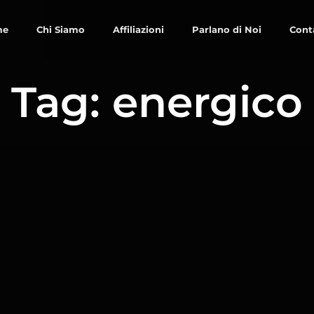
me
Chi Siamo
Affiliazioni
Parlano di Noi
Cont
Tag: energico