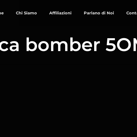
me
Chi Siamo
Affiliazioni
Parlano di Noi
Cont
cca bomber 5O