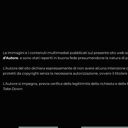
Le immagini e i contenuti multimediali pubblicati sul presente sito web s
d’Autore
, e sono stati reperiti in buona fede presumendone la natura di pu
L’Autore del sito dichiara espressamente di non avere alcuna intenzione di 
protetti da copyright senza la necessaria autorizzazione, ovvero il titolare d
L’Autore si impegna, previa verifica della legittimità della richiesta e della tit
Take Down
.