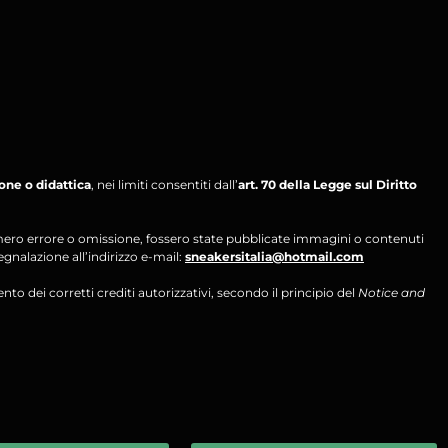
ione o didattica
, nei limiti consentiti dall’
art. 70 della Legge sul Diritto
per mero errore o omissione, fossero state pubblicate immagini o contenuti
segnalazione all’indirizzo e-mail:
sneakersitalia@hotmail.com
ento dei corretti crediti autorizzativi, secondo il principio del
Notice and