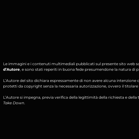
Le immagini e i contenuti multimediali pubblicati sul presente sito web s
d’Autore
, e sono stati reperiti in buona fede presumendone la natura di pu
L’Autore del sito dichiara espressamente di non avere alcuna intenzione di 
protetti da copyright senza la necessaria autorizzazione, ovvero il titolare d
L’Autore si impegna, previa verifica della legittimità della richiesta e della tit
Take Down
.