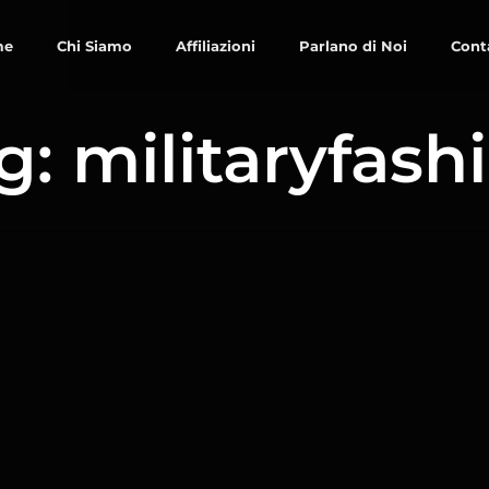
me
Chi Siamo
Affiliazioni
Parlano di Noi
Cont
g: militaryfash