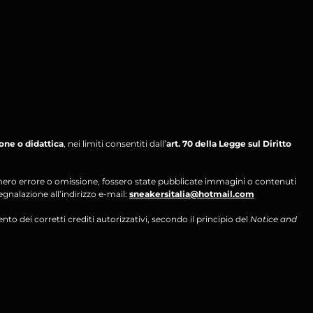
ione o didattica
, nei limiti consentiti dall’
art. 70 della Legge sul Diritto
per mero errore o omissione, fossero state pubblicate immagini o contenuti
segnalazione all’indirizzo e-mail:
sneakersitalia@hotmail.com
ento dei corretti crediti autorizzativi, secondo il principio del
Notice and