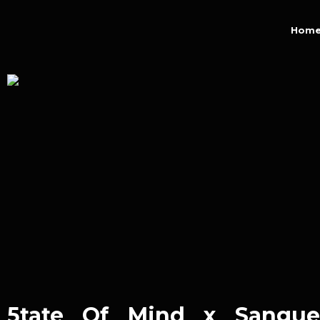
contenuto
Hom
5tate Of Mind x Sangue