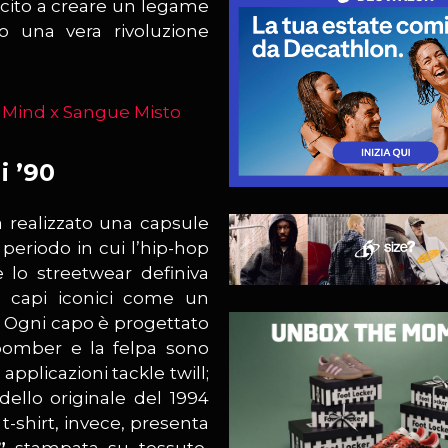
scito a creare un legame
do una vera rivoluzione
i ’90
 realizzato una capsule
 periodo in cui l’hip-hop
lo streetwear definiva
e capi iconici come un
. Ogni capo è progettato
il bomber e la felpa sono
applicazioni tackle twill;
dello originale del 1994
t-shirt, invece, presenta