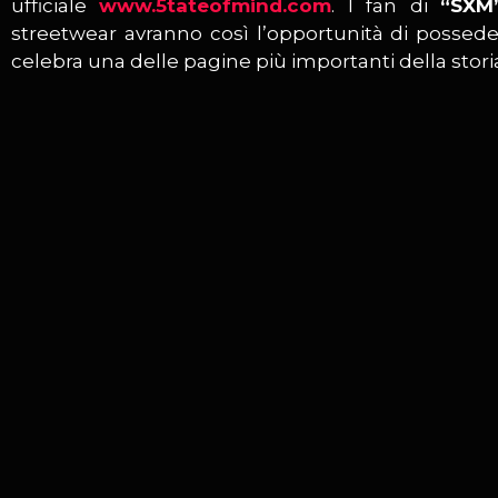
ufficiale
www.5tateofmind.com
. I fan di
“SXM
streetwear avranno così l’opportunità di possed
celebra una delle pagine più importanti della storia 