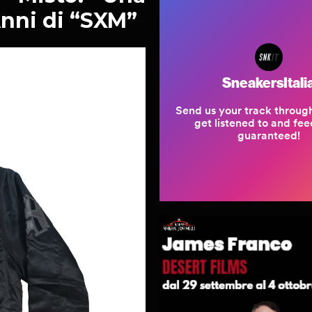
Anni di “SXM”