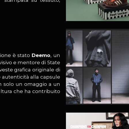
”
stampata su tessuto,
zione è stato
Deemo
, un
visivo e mentore di 5tate
veste grafica originale di
 autenticità alla capsule
on solo un omaggio a un
ltura che ha contribuito