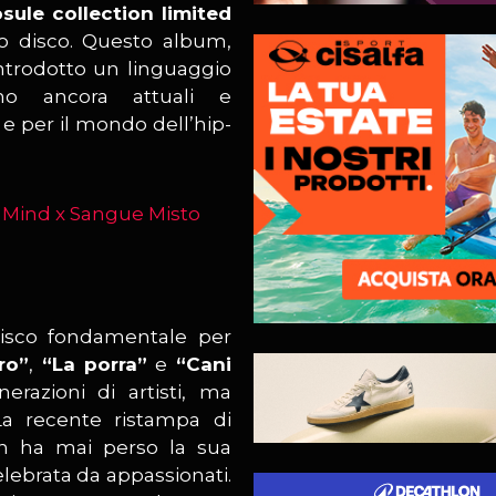
sule collection limited
co disco. Questo album,
 introdotto un linguaggio
ano ancora attuali e
e per il mondo dell’hip-
isco fondamentale per
ro”
,
“La porra”
e
“Cani
razioni di artisti, ma
La recente ristampa di
on ha mai perso la sua
lebrata da appassionati.