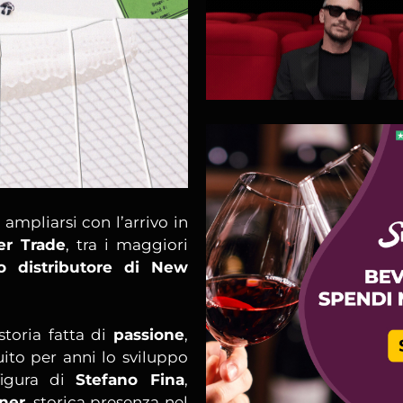
ampliarsi con l’arrivo in
er Trade
, tra i maggiori
co distributore di New
storia fatta di
passione
,
ito per anni lo sviluppo
figura di
Stefano Fina
,
tner
, storica presenza nel