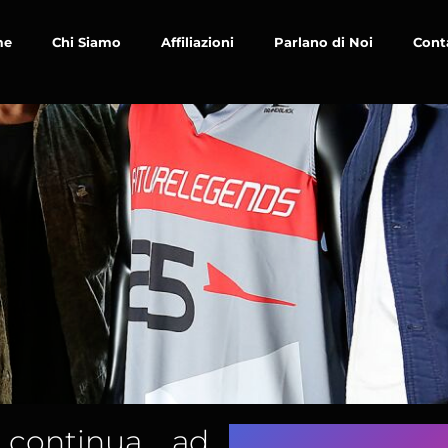
me
Chi Siamo
Affiliazioni
Parlano di Noi
Cont
 continua ad