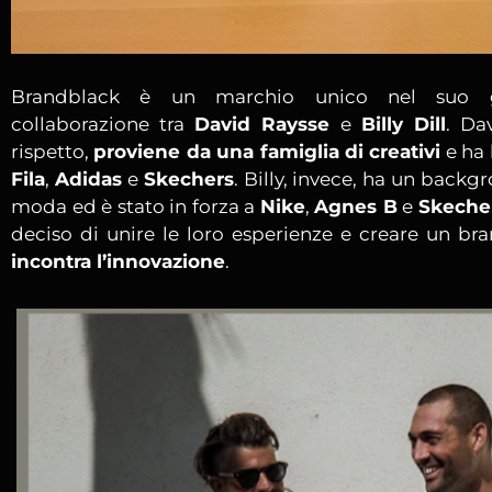
Brandblack è un marchio unico nel suo g
collaborazione tra
David Raysse
e
Billy Dill
. Da
rispetto,
proviene da una famiglia di creativi
e ha 
Fila
,
Adidas
e
Skechers
. Billy, invece, ha un backg
moda ed è stato in forza a
Nike
,
Agnes B
e
Skeche
deciso di unire le loro esperienze e creare un b
incontra l’innovazione
.