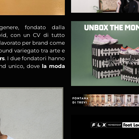
enere, fondato dalla
vid, con un CV di tutto
lavorato per brand come
round variegato tra arte e
rs
. I due fondatori hanno
rand unico, dove
la moda