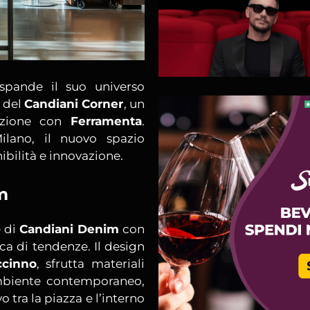
pande il suo universo
e del
Candiani Corner
, un
razione con
Ferramenta
.
ilano, il nuovo spazio
ibilità e innovazione.
m
e di
Candiani Denim
con
rca di tendenze. Il design
ccinno
, sfrutta materiali
mbiente contemporaneo,
 tra la piazza e l’interno