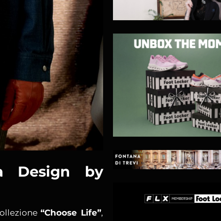
va Design by
collezione
“Choose Life”
,