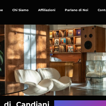
me
Chi Siamo
Affiliazioni
Parlano di Noi
Cont
 di Candiani