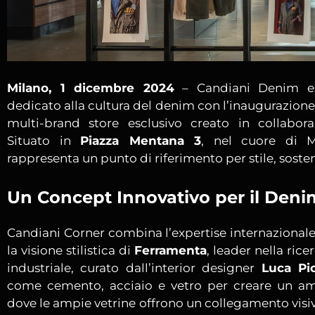
Milano, 1 dicembre 2024
– Candiani Denim es
dedicato alla cultura del denim con l’inaugurazion
multi-brand store esclusivo creato in collabo
Situato in
Piazza Mentana 3
, nel cuore di M
rappresenta un punto di riferimento per stile, sosten
Un Concept Innovativo per il Deni
Candiani Corner combina l’expertise internazional
la visione stilistica di
Ferramenta
, leader nella rice
industriale, curato dall’interior designer
Luca Pi
come cemento, acciaio e vetro per creare un a
dove le ampie vetrine offrono un collegamento visivo