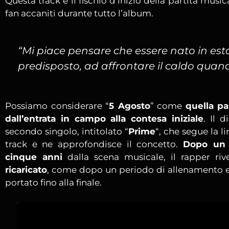
Questa track è il fischio d’inizio della partita mu
fan accaniti durante tutto l’album.
“Mi piace pensare che essere nato in es
predisposto, ad affrontare il caldo quando
Possiamo considerare “
5 Agosto
” come
quella pa
dall’entrata in campo alla contesa iniziale
. Il 
secondo singolo, intitolato “
Prime
“, che segue la l
track e ne approfondisce il concetto.
Dopo un 
cinque anni
dalla scena musicale, il rapper riv
ricaricato
, come dopo un periodo di allenamento e
portato fino alla finale.