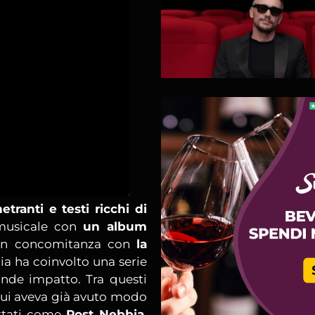
etranti e testi ricchi di
musicale con
un album
 in concomitanza con
la
ia ha coinvolto una serie
rande impatto. Tra questi
cui aveva già avuto modo
ettati come
Post Nebbia
,