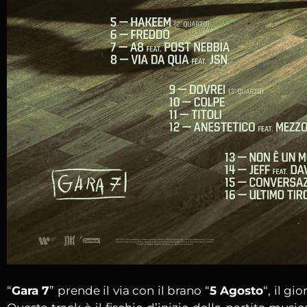
“
Gara 7
” prende il via con il brano “
5 Agosto
“, il gi