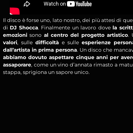
Il disco è forse uno, lato nostro, dei più attesi di q
di
DJ Shocca
. Finalmente un lavoro dove
la scrit
emozioni
sono
al centro del progetto artistico
.
valori
, sulle
difficoltà
e sulle
esperienze persona
dall’artista in prima persona
. Un disco che mancava
abbiamo dovuto aspettare cinque anni per ave
assaporare
, come un vino d’annata rimasto a matur
stappa, sprigiona un sapore unico.