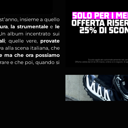
uest’anno, insieme a quello
tura
,
la strumentale
e
le
 Un album incentrato sui
li
; quelle vere,
provate
 alla scena italiana, che
re ma che ora possiamo
are e che poi, quando si