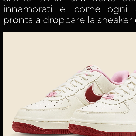
innamorati e, come ogni 
pronta a droppare la sneaker 