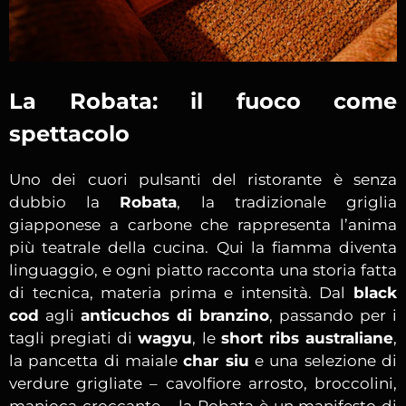
La Robata: il fuoco come
spettacolo
Uno dei cuori pulsanti del ristorante è senza
dubbio la
Robata
, la tradizionale griglia
giapponese a carbone che rappresenta l’anima
più teatrale della cucina. Qui la fiamma diventa
linguaggio, e ogni piatto racconta una storia fatta
di tecnica, materia prima e intensità. Dal
black
cod
agli
anticuchos di branzino
, passando per i
tagli pregiati di
wagyu
, le
short ribs australiane
,
la pancetta di maiale
char siu
e una selezione di
verdure grigliate – cavolfiore arrosto, broccolini,
manioca croccante – la Robata è un manifesto di