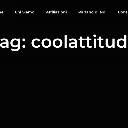
me
Chi Siamo
Affiliazioni
Parlano di Noi
Cont
ag: coolattitu