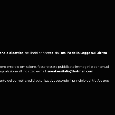
ione o didattica
, nei limiti consentiti dall’
art. 70 della Legge sul Diritto
per mero errore o omissione, fossero state pubblicate immagini o contenuti
segnalazione all’indirizzo e-mail:
sneakersitalia@hotmail.com
ento dei corretti crediti autorizzativi, secondo il principio del
Notice and