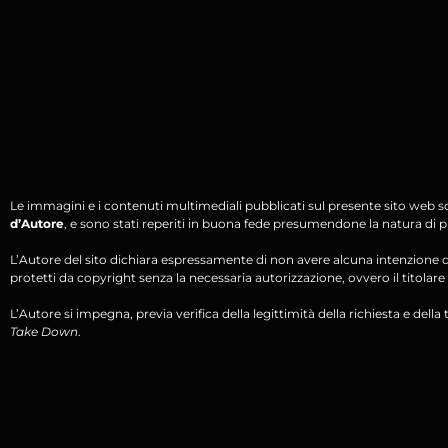
Le immagini e i contenuti multimediali pubblicati sul presente sito web s
d’Autore
, e sono stati reperiti in buona fede presumendone la natura di pu
L’Autore del sito dichiara espressamente di non avere alcuna intenzione di 
protetti da copyright senza la necessaria autorizzazione, ovvero il titolare d
L’Autore si impegna, previa verifica della legittimità della richiesta e della tit
Take Down
.