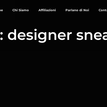
me
Chi Siamo
Affiliazioni
Parlano di Noi
Cont
: designer sne