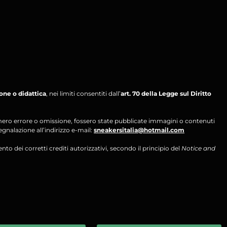
ione o didattica
, nei limiti consentiti dall’
art. 70 della Legge sul Diritto
per mero errore o omissione, fossero state pubblicate immagini o contenuti
segnalazione all’indirizzo e-mail:
sneakersitalia@hotmail.com
ento dei corretti crediti autorizzativi, secondo il principio del
Notice and