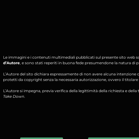
Le immagini e i contenuti multimediali pubblicati sul presente sito web s
d’Autore
, e sono stati reperiti in buona fede presumendone la natura di pu
L’Autore del sito dichiara espressamente di non avere alcuna intenzione di 
protetti da copyright senza la necessaria autorizzazione, ovvero il titolare d
L’Autore si impegna, previa verifica della legittimità della richiesta e della tit
Take Down
.