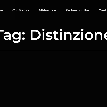
me
Chi Siamo
Affiliazioni
Parlano di Noi
Cont
Tag: Distinzion