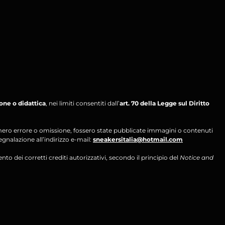
ione o didattica
, nei limiti consentiti dall’
art. 70 della Legge sul Diritto
per mero errore o omissione, fossero state pubblicate immagini o contenuti
segnalazione all’indirizzo e-mail:
sneakersitalia@hotmail.com
ento dei corretti crediti autorizzativi, secondo il principio del
Notice and