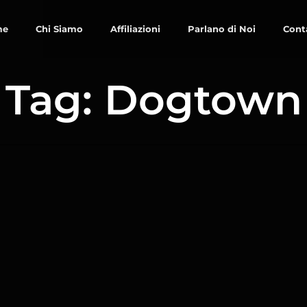
me
Chi Siamo
Affiliazioni
Parlano di Noi
Cont
Tag: Dogtown