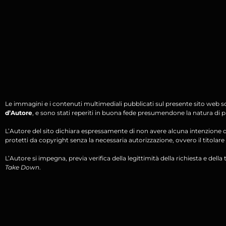
Le immagini e i contenuti multimediali pubblicati sul presente sito web s
d’Autore
, e sono stati reperiti in buona fede presumendone la natura di pu
L’Autore del sito dichiara espressamente di non avere alcuna intenzione di 
protetti da copyright senza la necessaria autorizzazione, ovvero il titolare d
L’Autore si impegna, previa verifica della legittimità della richiesta e della tit
Take Down
.