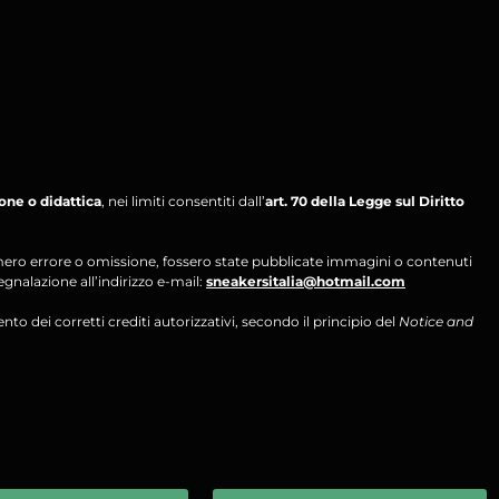
ione o didattica
, nei limiti consentiti dall’
art. 70 della Legge sul Diritto
per mero errore o omissione, fossero state pubblicate immagini o contenuti
segnalazione all’indirizzo e-mail:
sneakersitalia@hotmail.com
ento dei corretti crediti autorizzativi, secondo il principio del
Notice and