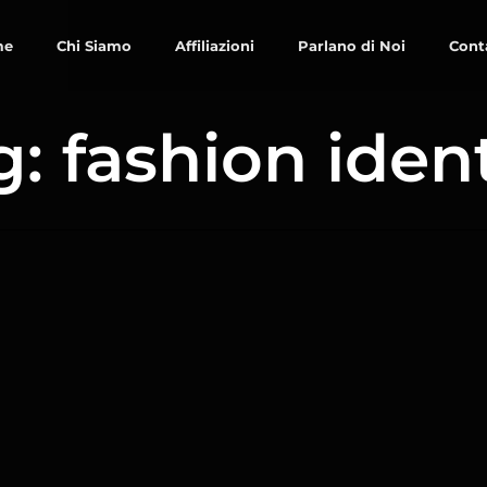
me
Chi Siamo
Affiliazioni
Parlano di Noi
Cont
g: fashion ident