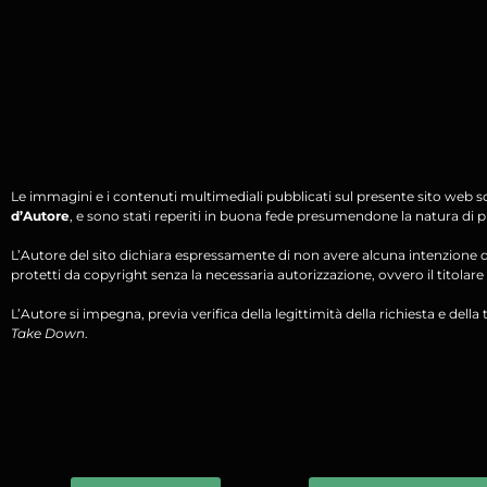
Le immagini e i contenuti multimediali pubblicati sul presente sito web s
d’Autore
, e sono stati reperiti in buona fede presumendone la natura di pu
L’Autore del sito dichiara espressamente di non avere alcuna intenzione di 
protetti da copyright senza la necessaria autorizzazione, ovvero il titolare d
L’Autore si impegna, previa verifica della legittimità della richiesta e della tit
Take Down
.