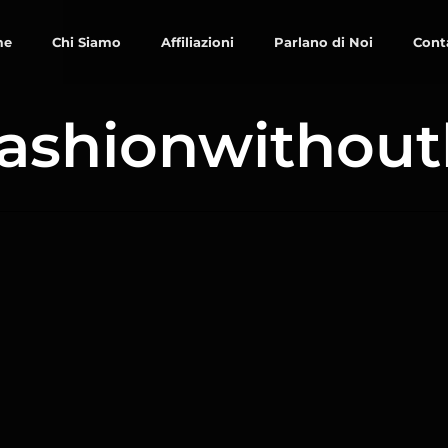
me
Chi Siamo
Affiliazioni
Parlano di Noi
Cont
fashionwithout