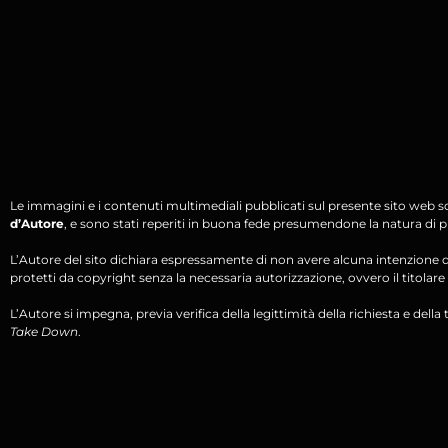
Le immagini e i contenuti multimediali pubblicati sul presente sito web s
d’Autore
, e sono stati reperiti in buona fede presumendone la natura di pu
L’Autore del sito dichiara espressamente di non avere alcuna intenzione di 
protetti da copyright senza la necessaria autorizzazione, ovvero il titolare d
L’Autore si impegna, previa verifica della legittimità della richiesta e della tit
Take Down
.