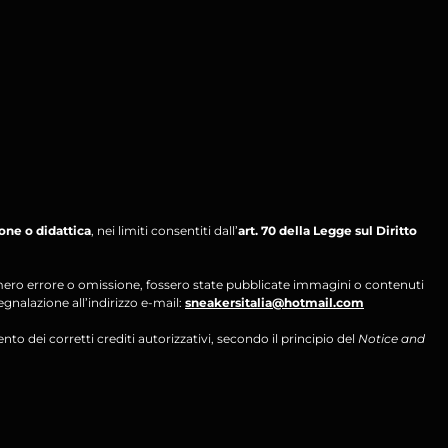
ione o didattica
, nei limiti consentiti dall’
art. 70 della Legge sul Diritto
per mero errore o omissione, fossero state pubblicate immagini o contenuti
segnalazione all’indirizzo e-mail:
sneakersitalia@hotmail.com
ento dei corretti crediti autorizzativi, secondo il principio del
Notice and