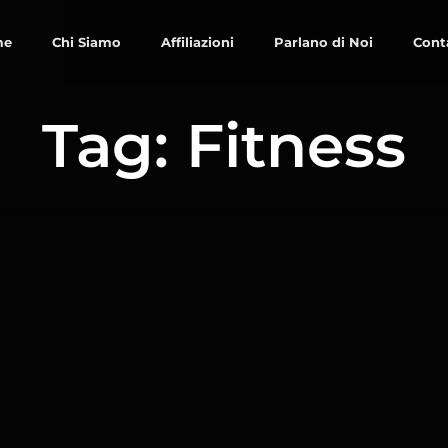
me
Chi Siamo
Affiliazioni
Parlano di Noi
Cont
Tag: Fitness