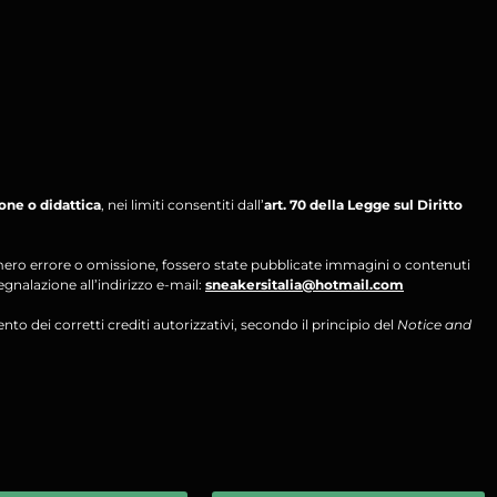
ione o didattica
, nei limiti consentiti dall’
art. 70 della Legge sul Diritto
per mero errore o omissione, fossero state pubblicate immagini o contenuti
segnalazione all’indirizzo e-mail:
sneakersitalia@hotmail.com
ento dei corretti crediti autorizzativi, secondo il principio del
Notice and