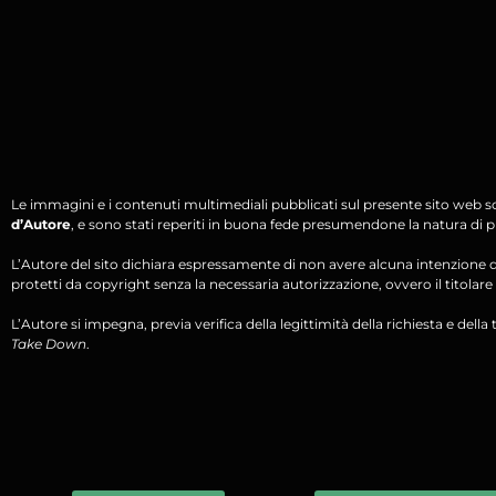
Le immagini e i contenuti multimediali pubblicati sul presente sito web s
d’Autore
, e sono stati reperiti in buona fede presumendone la natura di pu
L’Autore del sito dichiara espressamente di non avere alcuna intenzione di 
protetti da copyright senza la necessaria autorizzazione, ovvero il titolare d
L’Autore si impegna, previa verifica della legittimità della richiesta e della tit
Take Down
.