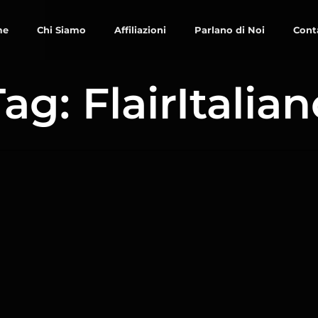
me
Chi Siamo
Affiliazioni
Parlano di Noi
Cont
ag: FlairItalia