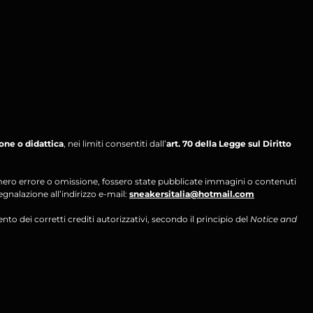
ione o didattica
, nei limiti consentiti dall’
art. 70 della Legge sul Diritto
per mero errore o omissione, fossero state pubblicate immagini o contenuti
segnalazione all’indirizzo e-mail:
sneakersitalia@hotmail.com
ento dei corretti crediti autorizzativi, secondo il principio del
Notice and