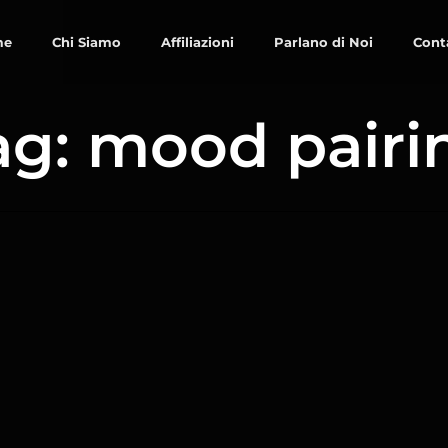
me
Chi Siamo
Affiliazioni
Parlano di Noi
Cont
ag: mood pairi