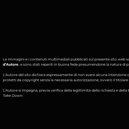
Le immagini e i contenuti multimediali pubblicati sul presente sito web s
d’Autore
, e sono stati reperiti in buona fede presumendone la natura di pu
L’Autore del sito dichiara espressamente di non avere alcuna intenzione di 
protetti da copyright senza la necessaria autorizzazione, ovvero il titolare d
L’Autore si impegna, previa verifica della legittimità della richiesta e della tit
Take Down
.