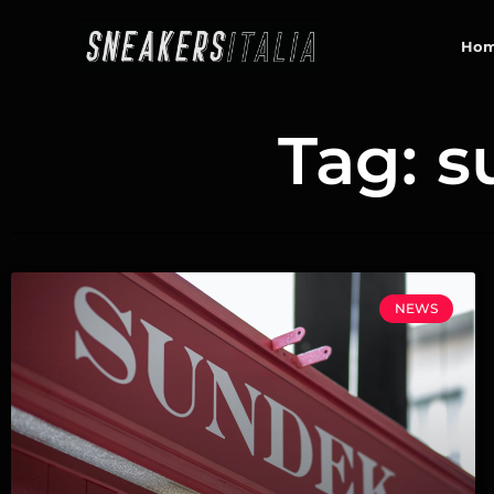
contenuto
Ho
Tag: s
NEWS