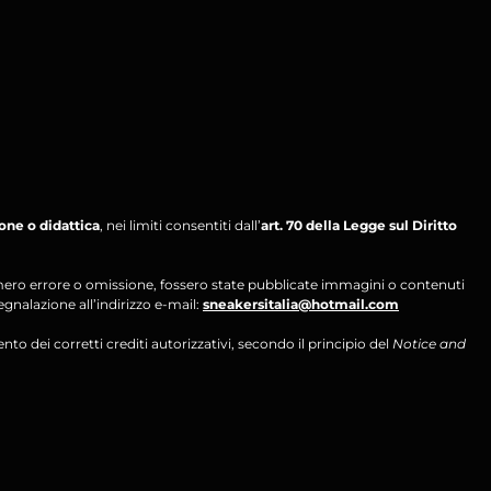
ione o didattica
, nei limiti consentiti dall’
art. 70 della Legge sul Diritto
per mero errore o omissione, fossero state pubblicate immagini o contenuti
segnalazione all’indirizzo e-mail:
sneakersitalia@hotmail.com
ento dei corretti crediti autorizzativi, secondo il principio del
Notice and