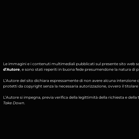
Le immagini e i contenuti multimediali pubblicati sul presente sito web s
d’Autore
, e sono stati reperiti in buona fede presumendone la natura di pu
L’Autore del sito dichiara espressamente di non avere alcuna intenzione di 
protetti da copyright senza la necessaria autorizzazione, ovvero il titolare d
L’Autore si impegna, previa verifica della legittimità della richiesta e della tit
Take Down
.