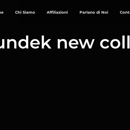
me
Chi Siamo
Affiliazioni
Parlano di Noi
Cont
undek new col