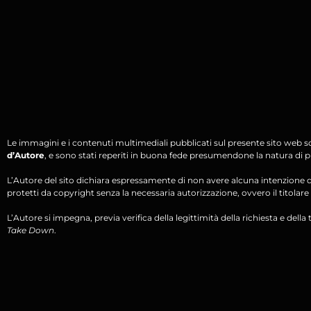
Le immagini e i contenuti multimediali pubblicati sul presente sito web s
d’Autore
, e sono stati reperiti in buona fede presumendone la natura di pu
L’Autore del sito dichiara espressamente di non avere alcuna intenzione di 
protetti da copyright senza la necessaria autorizzazione, ovvero il titolare d
L’Autore si impegna, previa verifica della legittimità della richiesta e della tit
Take Down
.