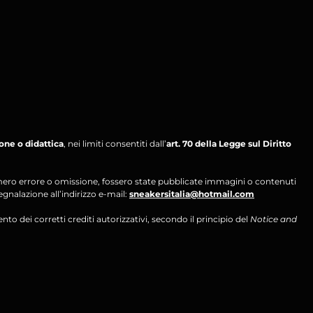
ione o didattica
, nei limiti consentiti dall’
art. 70 della Legge sul Diritto
per mero errore o omissione, fossero state pubblicate immagini o contenuti
segnalazione all’indirizzo e-mail:
sneakersitalia@hotmail.com
ento dei corretti crediti autorizzativi, secondo il principio del
Notice and