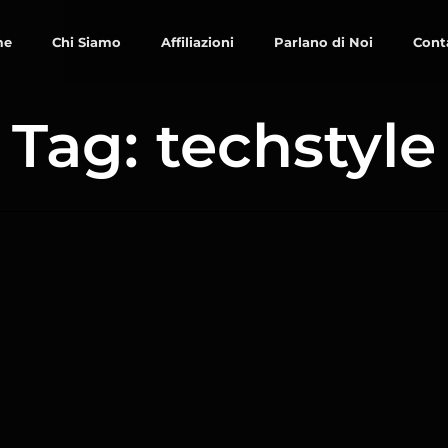
me
Chi Siamo
Affiliazioni
Parlano di Noi
Cont
Tag: techstyle