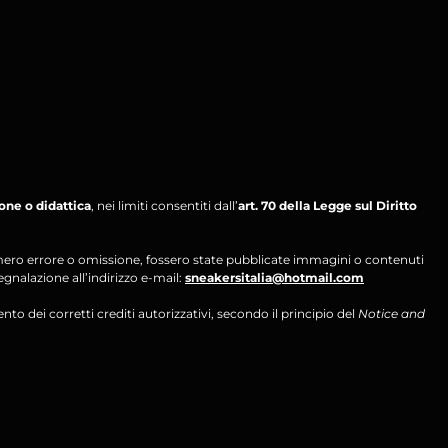
ione o didattica
, nei limiti consentiti dall’
art. 70 della Legge sul Diritto
per mero errore o omissione, fossero state pubblicate immagini o contenuti
segnalazione all’indirizzo e-mail:
sneakersitalia@hotmail.com
ento dei corretti crediti autorizzativi, secondo il principio del
Notice and