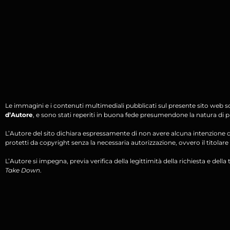
Le immagini e i contenuti multimediali pubblicati sul presente sito web s
d’Autore
, e sono stati reperiti in buona fede presumendone la natura di pu
L’Autore del sito dichiara espressamente di non avere alcuna intenzione di 
protetti da copyright senza la necessaria autorizzazione, ovvero il titolare d
L’Autore si impegna, previa verifica della legittimità della richiesta e della tit
Take Down
.