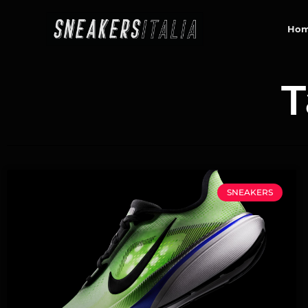
contenuto
Ho
T
SNEAKERS