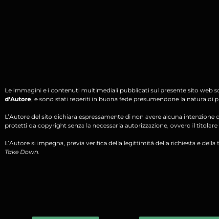
Le immagini e i contenuti multimediali pubblicati sul presente sito web s
d’Autore
, e sono stati reperiti in buona fede presumendone la natura di pu
L’Autore del sito dichiara espressamente di non avere alcuna intenzione di 
protetti da copyright senza la necessaria autorizzazione, ovvero il titolare d
L’Autore si impegna, previa verifica della legittimità della richiesta e della tit
Take Down
.