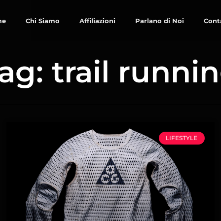
me
Chi Siamo
Affiliazioni
Parlano di Noi
Cont
ag: trail runni
LIFESTYLE