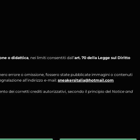
ione o didattica
, nei limiti consentiti dall’
art. 70 della Legge sul Diritto
per mero errore o omissione, fossero state pubblicate immagini o contenuti
segnalazione all’indirizzo e-mail:
sneakersitalia@hotmail.com
ento dei corretti crediti autorizzativi, secondo il principio del
Notice and