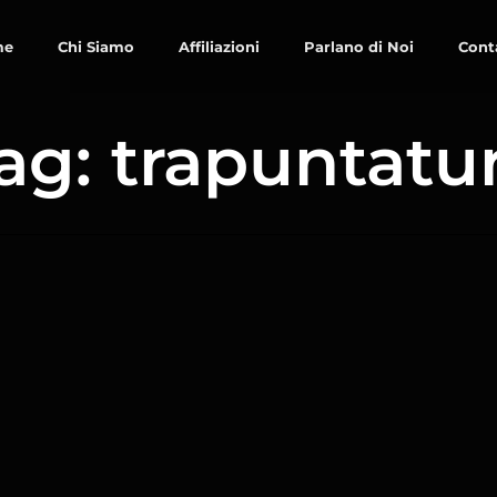
me
Chi Siamo
Affiliazioni
Parlano di Noi
Cont
ag: trapuntatu