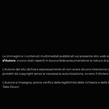
Le immagini e i contenuti multimediali pubblicati sul presente sito web s
d’Autore
, e sono stati reperiti in buona fede presumendone la natura di pu
L’Autore del sito dichiara espressamente di non avere alcuna intenzione di 
protetti da copyright senza la necessaria autorizzazione, ovvero il titolare d
L’Autore si impegna, previa verifica della legittimità della richiesta e della tit
Take Down
.