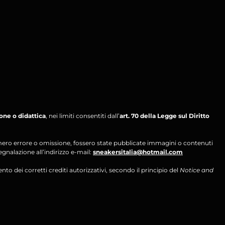
ione o didattica
, nei limiti consentiti dall’
art. 70 della Legge sul Diritto
per mero errore o omissione, fossero state pubblicate immagini o contenuti
segnalazione all’indirizzo e-mail:
sneakersitalia@hotmail.com
ento dei corretti crediti autorizzativi, secondo il principio del
Notice and