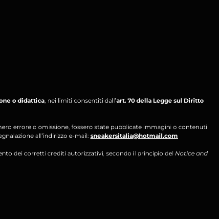
ione o didattica
, nei limiti consentiti dall’
art. 70 della Legge sul Diritto
per mero errore o omissione, fossero state pubblicate immagini o contenuti
segnalazione all’indirizzo e-mail:
sneakersitalia@hotmail.com
ento dei corretti crediti autorizzativi, secondo il principio del
Notice and