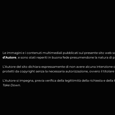
Le immagini e i contenuti multimediali pubblicati sul presente sito web s
d’Autore
, e sono stati reperiti in buona fede presumendone la natura di pu
L’Autore del sito dichiara espressamente di non avere alcuna intenzione di 
protetti da copyright senza la necessaria autorizzazione, ovvero il titolare d
L’Autore si impegna, previa verifica della legittimità della richiesta e della tit
Take Down
.