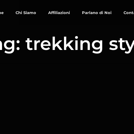
me
Chi Siamo
Affiliazioni
Parlano di Noi
Cont
ag: trekking sty