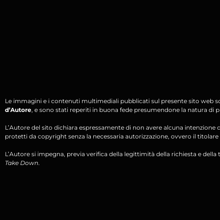
Le immagini e i contenuti multimediali pubblicati sul presente sito web s
d’Autore
, e sono stati reperiti in buona fede presumendone la natura di pu
L’Autore del sito dichiara espressamente di non avere alcuna intenzione di 
protetti da copyright senza la necessaria autorizzazione, ovvero il titolare d
L’Autore si impegna, previa verifica della legittimità della richiesta e della tit
Take Down
.