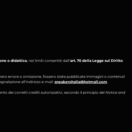
ione o didattica
, nei limiti consentiti dall’
art. 70 della Legge sul Diritto
per mero errore o omissione, fossero state pubblicate immagini o contenuti
segnalazione all’indirizzo e-mail:
sneakersitalia@hotmail.com
ento dei corretti crediti autorizzativi, secondo il principio del
Notice and