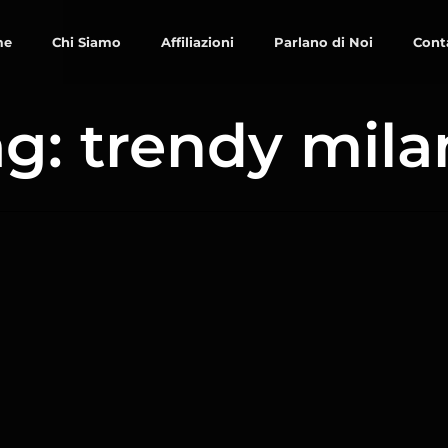
me
Chi Siamo
Affiliazioni
Parlano di Noi
Cont
g: trendy mil