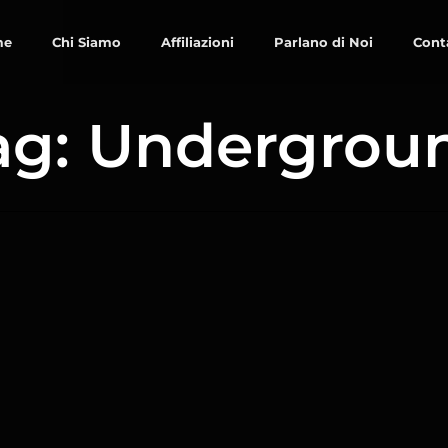
me
Chi Siamo
Affiliazioni
Parlano di Noi
Cont
ag: Undergrou