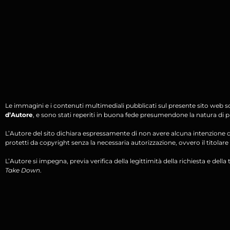
Le immagini e i contenuti multimediali pubblicati sul presente sito web s
d’Autore
, e sono stati reperiti in buona fede presumendone la natura di pu
L’Autore del sito dichiara espressamente di non avere alcuna intenzione di 
protetti da copyright senza la necessaria autorizzazione, ovvero il titolare d
L’Autore si impegna, previa verifica della legittimità della richiesta e della tit
Take Down
.