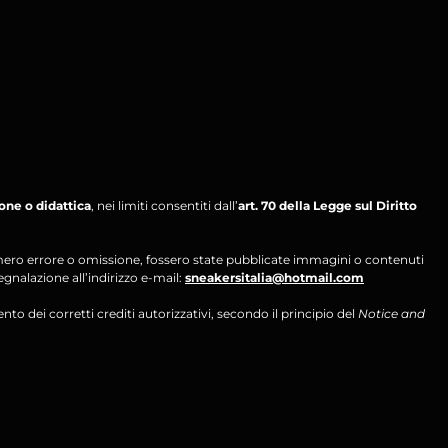
ione o didattica
, nei limiti consentiti dall’
art. 70 della Legge sul Diritto
per mero errore o omissione, fossero state pubblicate immagini o contenuti
segnalazione all’indirizzo e-mail:
sneakersitalia@hotmail.com
ento dei corretti crediti autorizzativi, secondo il principio del
Notice and