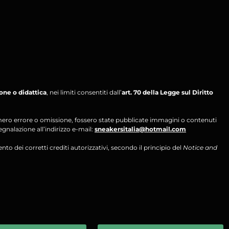
ione o didattica
, nei limiti consentiti dall’
art. 70 della Legge sul Diritto
per mero errore o omissione, fossero state pubblicate immagini o contenuti
segnalazione all’indirizzo e-mail:
sneakersitalia@hotmail.com
ento dei corretti crediti autorizzativi, secondo il principio del
Notice and