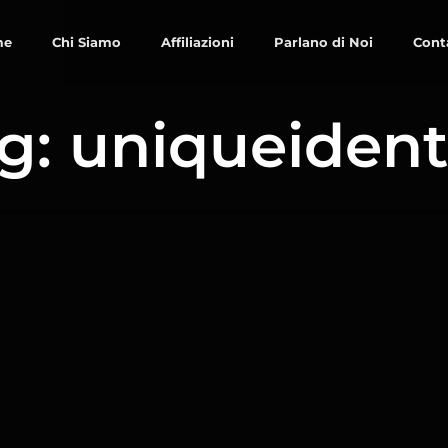
me
Chi Siamo
Affiliazioni
Parlano di Noi
Cont
g: uniqueident