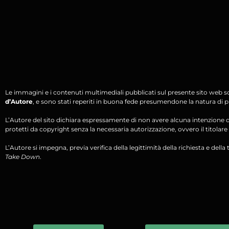
Le immagini e i contenuti multimediali pubblicati sul presente sito web s
d’Autore
, e sono stati reperiti in buona fede presumendone la natura di pu
L’Autore del sito dichiara espressamente di non avere alcuna intenzione di 
protetti da copyright senza la necessaria autorizzazione, ovvero il titolare d
L’Autore si impegna, previa verifica della legittimità della richiesta e della tit
Take Down
.