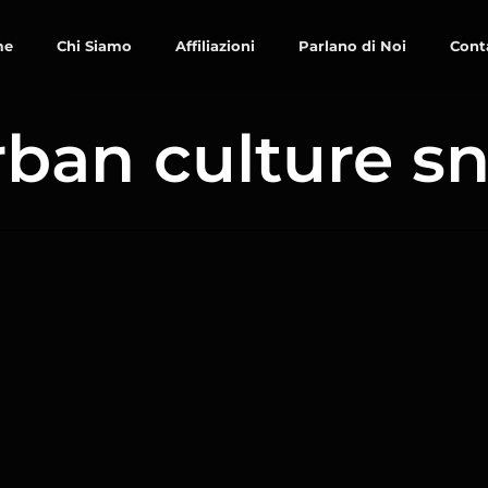
me
Chi Siamo
Affiliazioni
Parlano di Noi
Cont
rban culture s