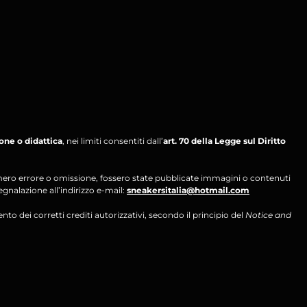
ione o didattica
, nei limiti consentiti dall’
art. 70 della Legge sul Diritto
per mero errore o omissione, fossero state pubblicate immagini o contenuti
segnalazione all’indirizzo e-mail:
sneakersitalia@hotmail.com
ento dei corretti crediti autorizzativi, secondo il principio del
Notice and