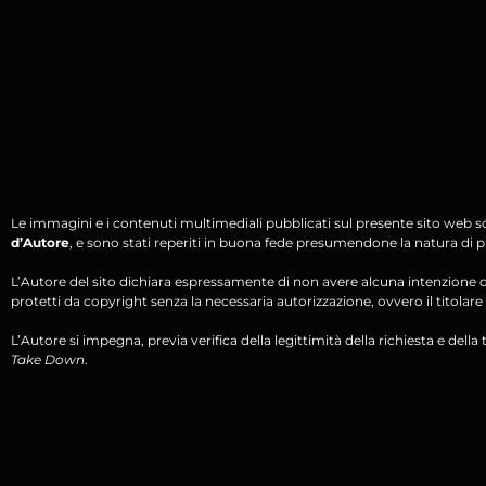
Le immagini e i contenuti multimediali pubblicati sul presente sito web s
d’Autore
, e sono stati reperiti in buona fede presumendone la natura di pu
L’Autore del sito dichiara espressamente di non avere alcuna intenzione di 
protetti da copyright senza la necessaria autorizzazione, ovvero il titolare d
L’Autore si impegna, previa verifica della legittimità della richiesta e della tit
Take Down
.