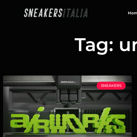
contenuto
Ho
Tag: u
SNEAKERS