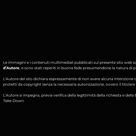
Le immagini e i contenuti multimediali pubblicati sul presente sito web s
d’Autore
, e sono stati reperiti in buona fede presumendone la natura di pu
L’Autore del sito dichiara espressamente di non avere alcuna intenzione di 
protetti da copyright senza la necessaria autorizzazione, ovvero il titolare d
L’Autore si impegna, previa verifica della legittimità della richiesta e della tit
Take Down
.