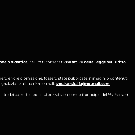
ione o didattica
, nei limiti consentiti dall’
art. 70 della Legge sul Diritto
per mero errore o omissione, fossero state pubblicate immagini o contenuti
segnalazione all’indirizzo e-mail:
sneakersitalia@hotmail.com
ento dei corretti crediti autorizzativi, secondo il principio del
Notice and