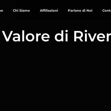
me
Chi Siamo
Affiliazioni
Parlano di Noi
Cont
 Valore di Rive