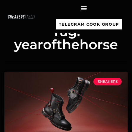
contenuto
TELEGRAM COOK GROUP
Tag:
yearofthehorse
SNEAKERS