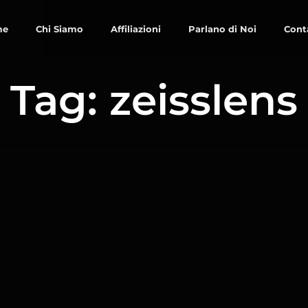
me
Chi Siamo
Affiliazioni
Parlano di Noi
Cont
Tag: zeisslens