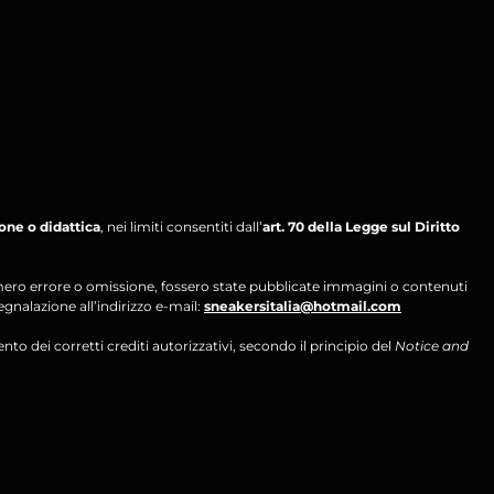
ione o didattica
, nei limiti consentiti dall’
art. 70 della Legge sul Diritto
per mero errore o omissione, fossero state pubblicate immagini o contenuti
segnalazione all’indirizzo e-mail:
sneakersitalia@hotmail.com
ento dei corretti crediti autorizzativi, secondo il principio del
Notice and