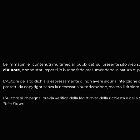
Le immagini e i contenuti multimediali pubblicati sul presente sito web s
d’Autore
, e sono stati reperiti in buona fede presumendone la natura di pu
L’Autore del sito dichiara espressamente di non avere alcuna intenzione di 
protetti da copyright senza la necessaria autorizzazione, ovvero il titolare d
L’Autore si impegna, previa verifica della legittimità della richiesta e della tit
Take Down
.