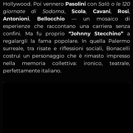
Hollywood. Poi vennero
Pasolini
con
Salò o le 120
giornate di Sodoma
,
Scola
,
Cavani
,
Rosi
,
Antonioni
,
Bellocchio
— un mosaico di
esperienze che raccontano una carriera senza
confini. Ma fu proprio
“Johnny Stecchino”
a
regalargli la fama popolare. In quella Palermo
surreale, tra risate e riflessioni sociali, Bonacelli
costruì un personaggio che è rimasto impresso
nella memoria collettiva: ironico, teatrale,
perfettamente italiano.