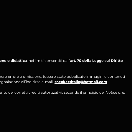
ione o didattica
, nei limiti consentiti dall’
art. 70 della Legge sul Diritto
per mero errore o omissione, fossero state pubblicate immagini o contenuti
segnalazione all’indirizzo e-mail:
sneakersitalia@hotmail.com
ento dei corretti crediti autorizzativi, secondo il principio del
Notice and