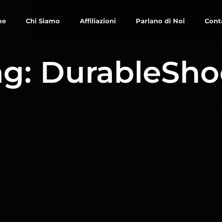
me
Chi Siamo
Affiliazioni
Parlano di Noi
Cont
ag: DurableSho