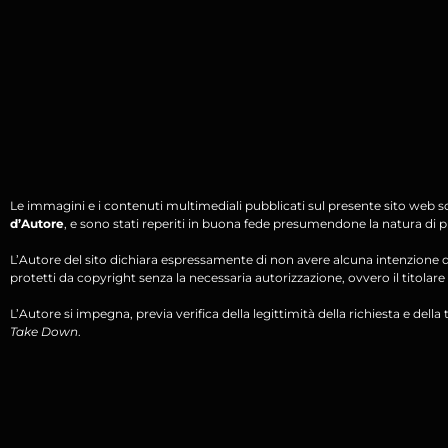
Le immagini e i contenuti multimediali pubblicati sul presente sito web s
d’Autore
, e sono stati reperiti in buona fede presumendone la natura di pu
L’Autore del sito dichiara espressamente di non avere alcuna intenzione di 
protetti da copyright senza la necessaria autorizzazione, ovvero il titolare d
L’Autore si impegna, previa verifica della legittimità della richiesta e della tit
Take Down
.