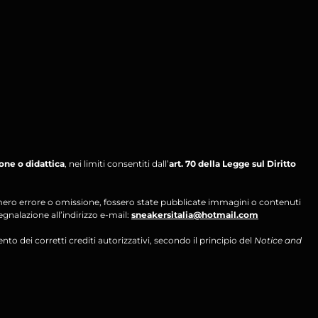
ione o didattica
, nei limiti consentiti dall’
art. 70 della Legge sul Diritto
per mero errore o omissione, fossero state pubblicate immagini o contenuti
segnalazione all’indirizzo e-mail:
sneakersitalia@hotmail.com
ento dei corretti crediti autorizzativi, secondo il principio del
Notice and