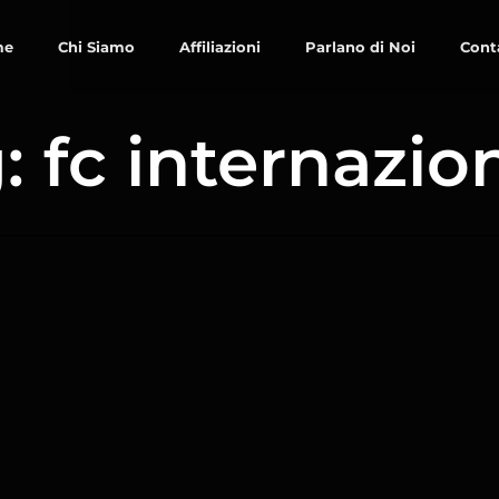
me
Chi Siamo
Affiliazioni
Parlano di Noi
Cont
: fc internazio