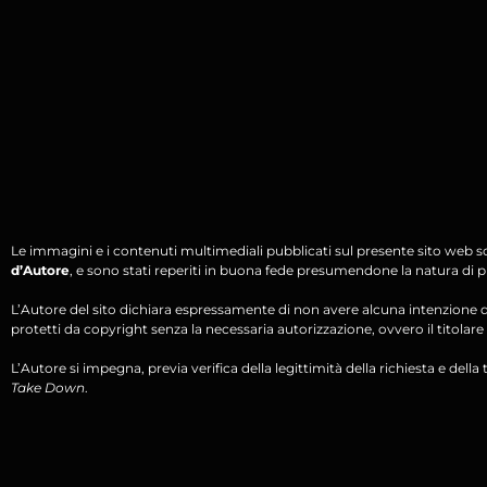
Le immagini e i contenuti multimediali pubblicati sul presente sito web s
d’Autore
, e sono stati reperiti in buona fede presumendone la natura di pu
L’Autore del sito dichiara espressamente di non avere alcuna intenzione di 
protetti da copyright senza la necessaria autorizzazione, ovvero il titolare d
L’Autore si impegna, previa verifica della legittimità della richiesta e della tit
Take Down
.