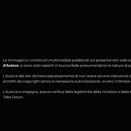
Le immagini e i contenuti multimediali pubblicati sul presente sito web s
d’Autore
, e sono stati reperiti in buona fede presumendone la natura di pu
L’Autore del sito dichiara espressamente di non avere alcuna intenzione di 
protetti da copyright senza la necessaria autorizzazione, ovvero il titolare d
L’Autore si impegna, previa verifica della legittimità della richiesta e della tit
Take Down
.