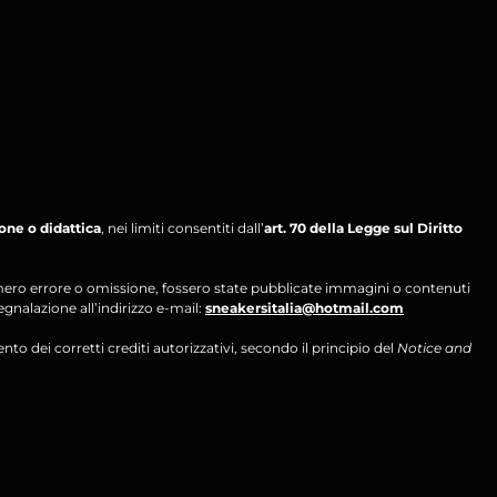
ione o didattica
, nei limiti consentiti dall’
art. 70 della Legge sul Diritto
per mero errore o omissione, fossero state pubblicate immagini o contenuti
segnalazione all’indirizzo e-mail:
sneakersitalia@hotmail.com
ento dei corretti crediti autorizzativi, secondo il principio del
Notice and