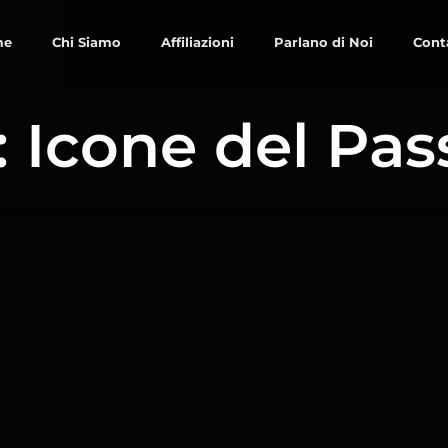
me
Chi Siamo
Affiliazioni
Parlano di Noi
Cont
: Icone del Pas