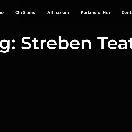
me
Chi Siamo
Affiliazioni
Parlano di Noi
Cont
g: Streben Tea