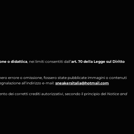
ione o didattica
, nei limiti consentiti dall’
art. 70 della Legge sul Diritto
per mero errore o omissione, fossero state pubblicate immagini o contenuti
segnalazione all’indirizzo e-mail:
sneakersitalia@hotmail.com
ento dei corretti crediti autorizzativi, secondo il principio del
Notice and