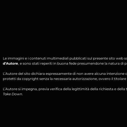
Le immagini e i contenuti multimediali pubblicati sul presente sito web s
d’Autore
, e sono stati reperiti in buona fede presumendone la natura di pu
L’Autore del sito dichiara espressamente di non avere alcuna intenzione di 
protetti da copyright senza la necessaria autorizzazione, ovvero il titolare d
L’Autore si impegna, previa verifica della legittimità della richiesta e della tit
Take Down
.