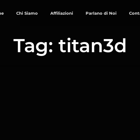
me
Chi Siamo
Affiliazioni
Parlano di Noi
Cont
Tag: titan3d