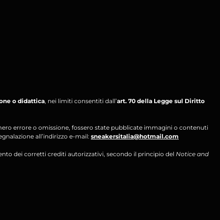
ione o didattica
, nei limiti consentiti dall’
art. 70 della Legge sul Diritto
per mero errore o omissione, fossero state pubblicate immagini o contenuti
segnalazione all’indirizzo e-mail:
sneakersitalia@hotmail.com
ento dei corretti crediti autorizzativi, secondo il principio del
Notice and