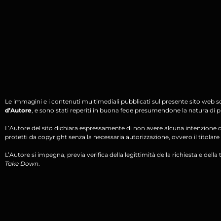
Le immagini e i contenuti multimediali pubblicati sul presente sito web s
d’Autore
, e sono stati reperiti in buona fede presumendone la natura di pu
L’Autore del sito dichiara espressamente di non avere alcuna intenzione di 
protetti da copyright senza la necessaria autorizzazione, ovvero il titolare d
L’Autore si impegna, previa verifica della legittimità della richiesta e della tit
Take Down
.