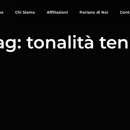
me
Chi Siamo
Affiliazioni
Parlano di Noi
Cont
ag: tonalità ten