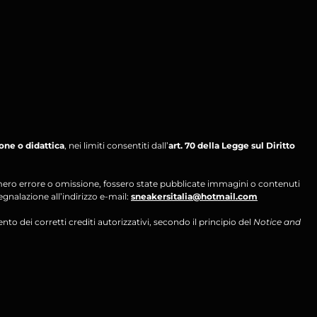
ione o didattica
, nei limiti consentiti dall’
art. 70 della Legge sul Diritto
per mero errore o omissione, fossero state pubblicate immagini o contenuti
segnalazione all’indirizzo e-mail:
sneakersitalia@hotmail.com
ento dei corretti crediti autorizzativi, secondo il principio del
Notice and