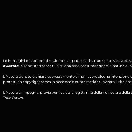
Le immagini e i contenuti multimediali pubblicati sul presente sito web s
d’Autore
, e sono stati reperiti in buona fede presumendone la natura di pu
L’Autore del sito dichiara espressamente di non avere alcuna intenzione di 
protetti da copyright senza la necessaria autorizzazione, ovvero il titolare d
L’Autore si impegna, previa verifica della legittimità della richiesta e della tit
Take Down
.