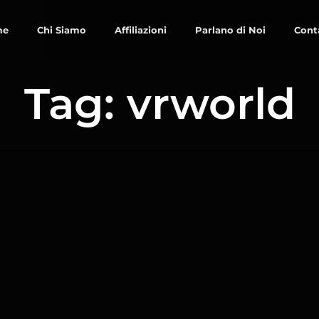
me
Chi Siamo
Affiliazioni
Parlano di Noi
Cont
Tag: vrworld