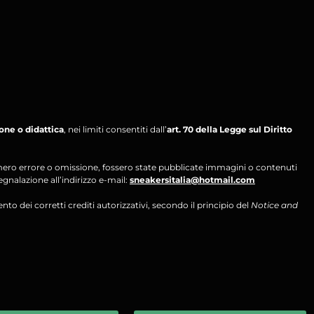
ione o didattica
, nei limiti consentiti dall’
art. 70 della Legge sul Diritto
per mero errore o omissione, fossero state pubblicate immagini o contenuti
segnalazione all’indirizzo e-mail:
sneakersitalia@hotmail.com
ento dei corretti crediti autorizzativi, secondo il principio del
Notice and