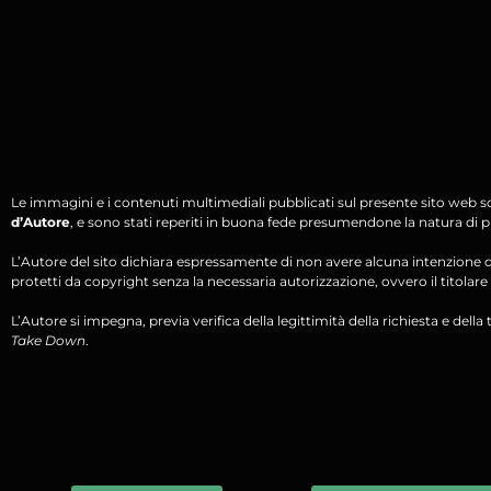
Le immagini e i contenuti multimediali pubblicati sul presente sito web s
d’Autore
, e sono stati reperiti in buona fede presumendone la natura di pu
L’Autore del sito dichiara espressamente di non avere alcuna intenzione di 
protetti da copyright senza la necessaria autorizzazione, ovvero il titolare d
L’Autore si impegna, previa verifica della legittimità della richiesta e della tit
Take Down
.