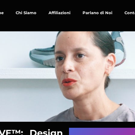
me
Chi Siamo
Affiliazioni
Parlano di Noi
Cont
VE™: Design