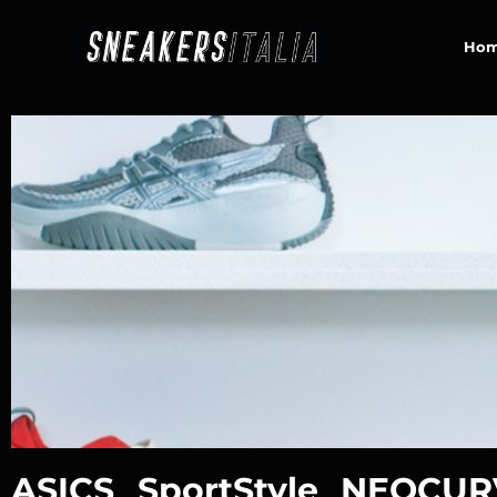
contenuto
Ho
ASICS SportStyle NEOCUR