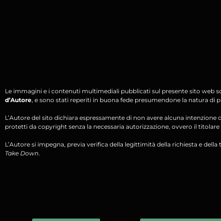
Le immagini e i contenuti multimediali pubblicati sul presente sito web s
d’Autore
, e sono stati reperiti in buona fede presumendone la natura di pu
L’Autore del sito dichiara espressamente di non avere alcuna intenzione di 
protetti da copyright senza la necessaria autorizzazione, ovvero il titolare d
L’Autore si impegna, previa verifica della legittimità della richiesta e della tit
Take Down
.