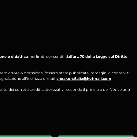
ione o didattica
, nei limiti consentiti dall’
art. 70 della Legge sul Diritto
per mero errore o omissione, fossero state pubblicate immagini o contenuti
segnalazione all’indirizzo e-mail:
sneakersitalia@hotmail.com
ento dei corretti crediti autorizzativi, secondo il principio del
Notice and