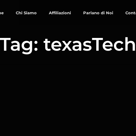
me
Chi Siamo
Affiliazioni
Parlano di Noi
Cont
Tag: texasTec