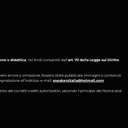
ione o didattica
, nei limiti consentiti dall’
art. 70 della Legge sul Diritto
per mero errore o omissione, fossero state pubblicate immagini o contenuti
segnalazione all’indirizzo e-mail:
sneakersitalia@hotmail.com
ento dei corretti crediti autorizzativi, secondo il principio del
Notice and