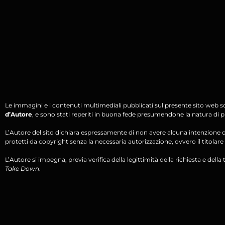
Le immagini e i contenuti multimediali pubblicati sul presente sito web s
d’Autore
, e sono stati reperiti in buona fede presumendone la natura di pu
L’Autore del sito dichiara espressamente di non avere alcuna intenzione di 
protetti da copyright senza la necessaria autorizzazione, ovvero il titolare d
L’Autore si impegna, previa verifica della legittimità della richiesta e della tit
Take Down
.